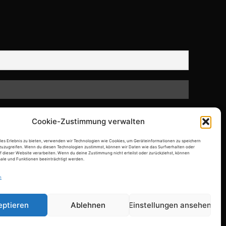
Cookie-Zustimmung verwalten
ales Erlebnis zu bieten, verwenden wir Technologien wie Cookies, um Geräteinformationen zu speichern
zuzugreifen. Wenn du diesen Technologien zustimmst, können wir Daten wie das Surfverhalten oder
f dieser Website verarbeiten. Wenn du deine Zustimmung nicht erteilst oder zurückziehst, können
le und Funktionen beeinträchtigt werden.
n
eptieren
Ablehnen
Einstellungen ansehen
IMPRESSUM
Cookie-Richtlinie (EU)