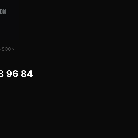
G SOON
8 96 84