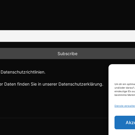
Datenschutzrichtlinien.
r Daten finden Sie in unserer Datenschutzerklärung.
Um dir ein optim
und/oder darauf 
eindeutige IDs au
bestimmte Merkma
Dienste verwalte
Akz