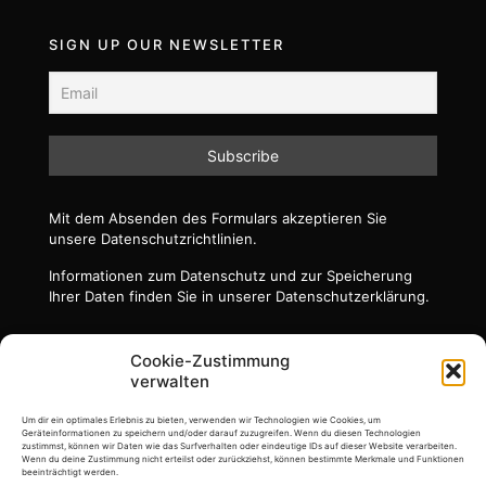
SIGN UP OUR NEWSLETTER
Mit dem Absenden des Formulars akzeptieren Sie
unsere Datenschutzrichtlinien.
Informationen zum Datenschutz und zur Speicherung
Ihrer Daten finden Sie in unserer Datenschutzerklärung.
Cookie-Zustimmung
verwalten
Um dir ein optimales Erlebnis zu bieten, verwenden wir Technologien wie Cookies, um
Geräteinformationen zu speichern und/oder darauf zuzugreifen. Wenn du diesen Technologien
zustimmst, können wir Daten wie das Surfverhalten oder eindeutige IDs auf dieser Website verarbeiten.
Wenn du deine Zustimmung nicht erteilst oder zurückziehst, können bestimmte Merkmale und Funktionen
beeinträchtigt werden.