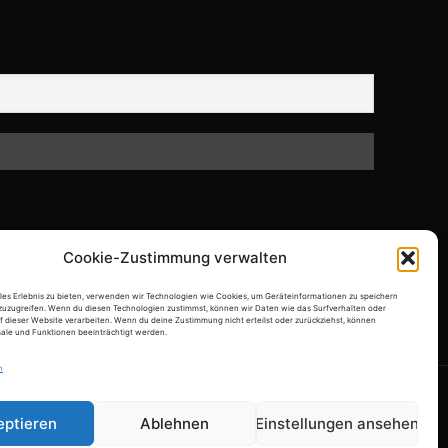
Cookie-Zustimmung verwalten
ales Erlebnis zu bieten, verwenden wir Technologien wie Cookies, um Geräteinformationen zu speichern
zuzugreifen. Wenn du diesen Technologien zustimmst, können wir Daten wie das Surfverhalten oder
f dieser Website verarbeiten. Wenn du deine Zustimmung nicht erteilst oder zurückziehst, können
le und Funktionen beeinträchtigt werden.
n
eptieren
Ablehnen
Einstellungen ansehen
T
Blog
Artists
What’s crackin’
ARTISTS