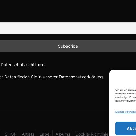
Datenschutzrichtlinien.
r Daten finden Sie in unserer Datenschutzerklärung.
Um dir ein optim
und/oder darauf 
eindeutige IDs au
bestimmte Merkma
Dienste verwalte
Akz
SHOP
Artists
Label
Albums
Cookie-Richtlinie (EU)
ABOU