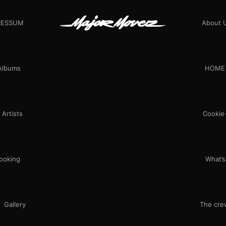
RESSUM
About 
Albums
HOME
Artists
Cookie-
ooking
What’s
Gallery
The cre