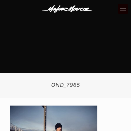
OND_7965