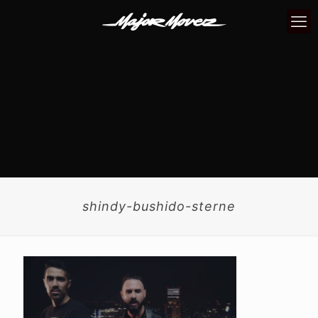
shindy-bushido-sterne