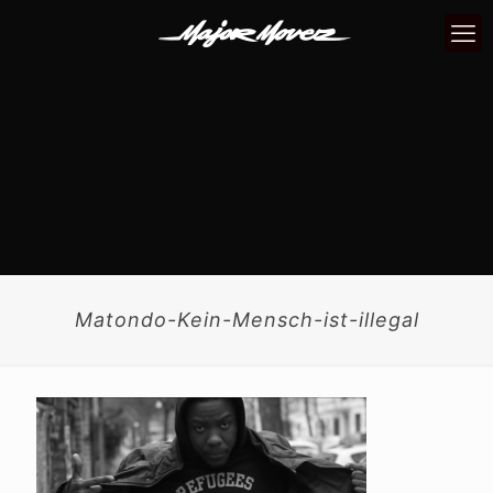
Matondo-Kein-Mensch-ist-illegal