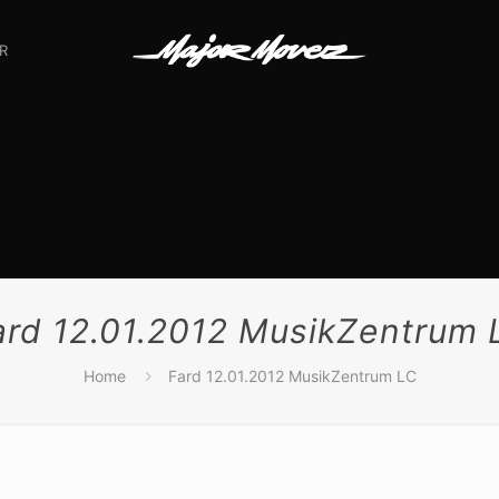
R
ard 12.01.2012 MusikZentrum 
Home
Fard 12.01.2012 MusikZentrum LC