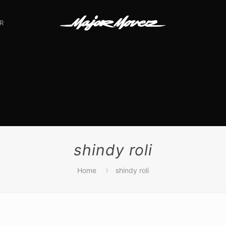
R
shindy roli
Home
shindy roli