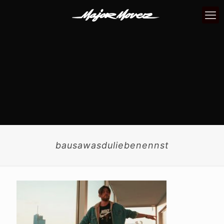
bausawasduliebenennst