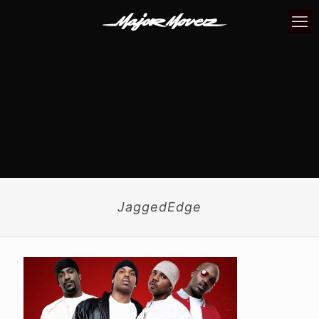
JaggedEdge