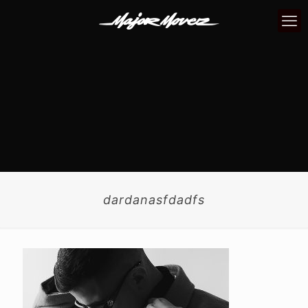
dardanasfdadfs