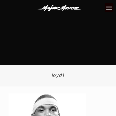
loyd1