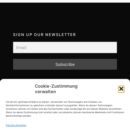
SIGN UP OUR NEWSLETTER
Mit dem Absenden des Formulars akzeptieren Sie
Cookie-Zustimmung
unsere Datenschutzrichtlinien.
verwalten
Informationen zum Datenschutz und zur Speicherung
Ihrer Daten finden Sie in unserer Datenschutzerklärung.
Um dir ein optimales Erlebnis zu bieten, verwenden wir Technologien wie Cookies, um
Geräteinformationen zu speichern und/oder darauf zuzugreifen. Wenn du diesen Technologien
zustimmst, können wir Daten wie das Surfverhalten oder eindeutige IDs auf dieser Website verarbeiten.
Wenn du deine Zustimmung nicht erteilst oder zurückziehst, können bestimmte Merkmale und Funktionen
beeinträchtigt werden.
Dienste verwalten