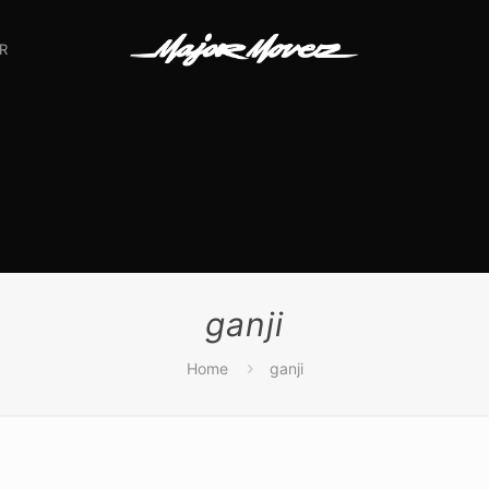
R
ganji
Home
ganji