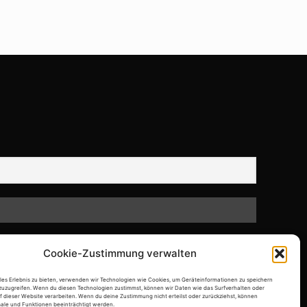
Cookie-Zustimmung verwalten
ales Erlebnis zu bieten, verwenden wir Technologien wie Cookies, um Geräteinformationen zu speichern
zuzugreifen. Wenn du diesen Technologien zustimmst, können wir Daten wie das Surfverhalten oder
f dieser Website verarbeiten. Wenn du deine Zustimmung nicht erteilst oder zurückziehst, können
le und Funktionen beeinträchtigt werden.