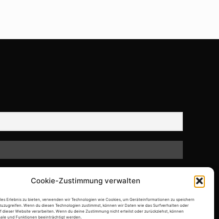
Cookie-Zustimmung verwalten
ales Erlebnis zu bieten, verwenden wir Technologien wie Cookies, um Geräteinformationen zu speichern
zuzugreifen. Wenn du diesen Technologien zustimmst, können wir Daten wie das Surfverhalten oder
f dieser Website verarbeiten. Wenn du deine Zustimmung nicht erteilst oder zurückziehst, können
le und Funktionen beeinträchtigt werden.