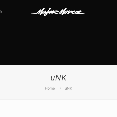
R
uNK
Home
uNK