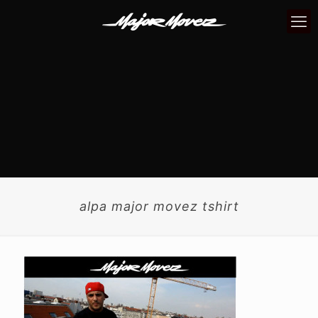
alpa major movez tshirt