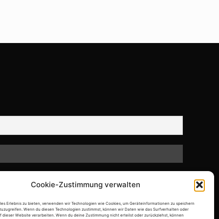
Cookie-Zustimmung verwalten
ales Erlebnis zu bieten, verwenden wir Technologien wie Cookies, um Geräteinformationen zu speichern
zuzugreifen. Wenn du diesen Technologien zustimmst, können wir Daten wie das Surfverhalten oder
f dieser Website verarbeiten. Wenn du deine Zustimmung nicht erteilst oder zurückziehst, können