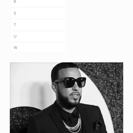
R
S
T
U
W