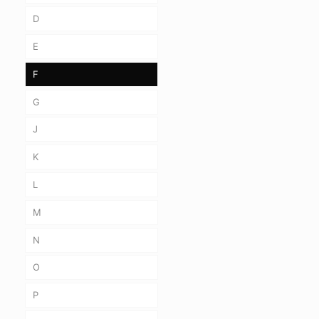
D
E
F
G
J
K
L
M
N
O
P