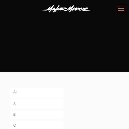
All
A
B
C