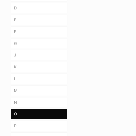
D
E
F
G
J
K
L
M
N
O
P