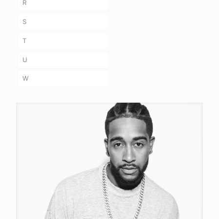
R
S
T
U
W