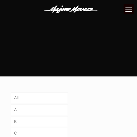
All
A
B
C